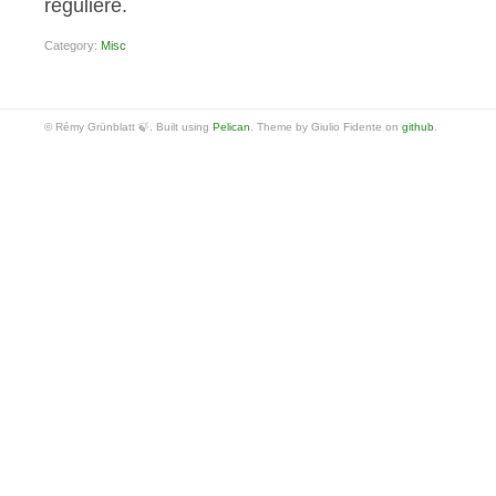
régulière.
Category:
Misc
© Rémy Grünblatt 🍃. Built using
Pelican
. Theme by Giulio Fidente on
github
.